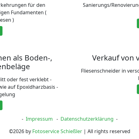
rkehrungen für den
Sanierungs/Renovierung
higen Fundamenten (
iesen )
nen als Boden-,
Verkauf von
enbeläge
Fliesenschneider in ver
t oder fest verklebt -
ie auf Epoxidharzbasis -
gelung
-
Impressum
-
Datenschutzerklärung
-
©2026 by
Fotoservice Schießler
| All rights reserved