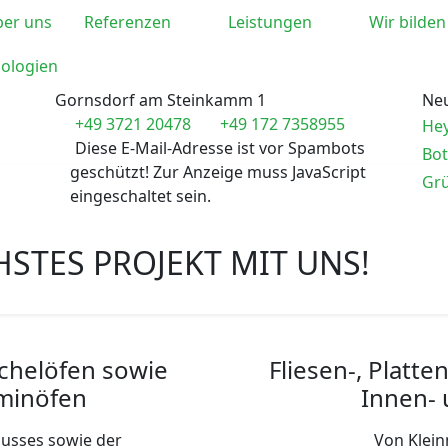
er uns
Referenzen
Leistungen
Wir bilden
ologien
Gornsdorf am Steinkamm 1
Ne
+49 3721 20478
+49 172 7358955
Hey
Diese E-Mail-Adresse ist vor Spambots
Bo
geschützt! Zur Anzeige muss JavaScript
Grü
eingeschaltet sein.
HSTES PROJEKT MIT UNS!
chelöfen sowie
Fliesen-, Platt
aminöfen
Innen-
lusses sowie der
Von Klein