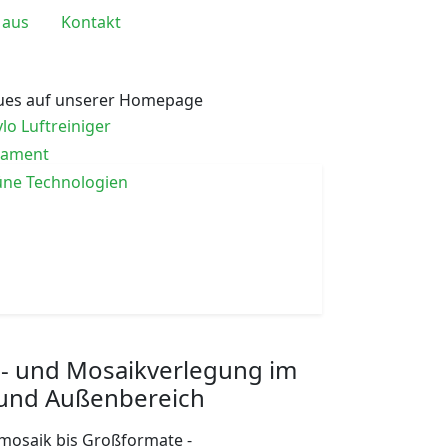
 aus
Kontakt
ues auf unserer Homepage
lo Luftreiniger
tament
ne Technologien
en- und Mosaikverlegung im
 und Außenbereich
mosaik bis Großformate -